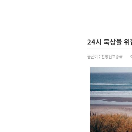
24시 묵상을 위
글쓴이 :
찬양선교총국
조회