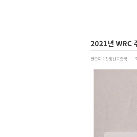
2021년 WRC
글쓴이 :
찬양선교총국
조회