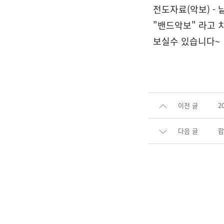
전도자료(악보) - 
"밴드악보" 라고 
보실수 있습니다~
이전 글
2
다음 글
합